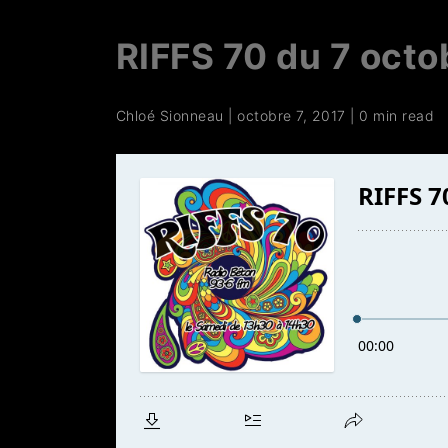
RIFFS 70 du 7 octo
Chloé Sionneau
|
octobre 7, 2017
|
0 min read