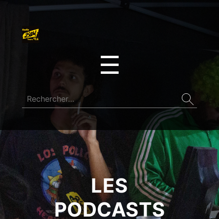
☰
LES
PODCASTS