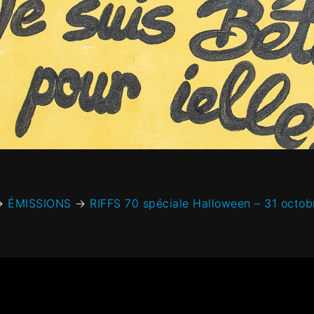
→
ÉMISSIONS
→
RIFFS 70 spéciale Halloween – 31 octo