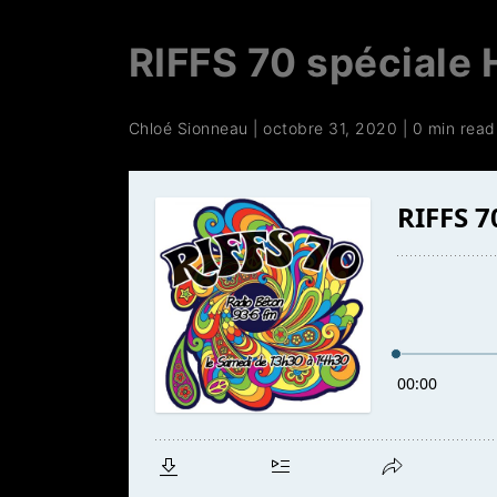
RIFFS 70 spéciale 
Chloé Sionneau
|
octobre 31, 2020
|
0 min read