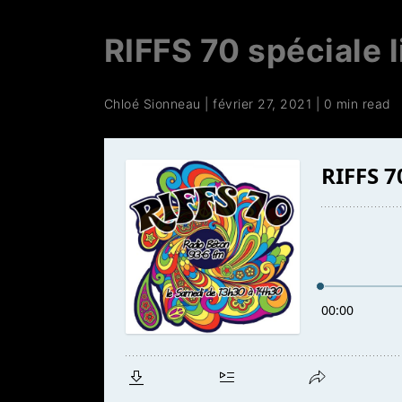
RIFFS 70 spéciale l
Chloé Sionneau
|
février 27, 2021
|
0 min read