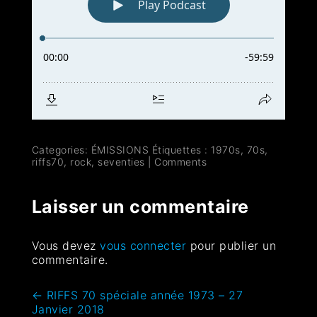
Categories:
ÉMISSIONS
Étiquettes :
1970s
,
70s
,
riffs70
,
rock
,
seventies
|
Comments
Laisser un commentaire
Vous devez
vous connecter
pour publier un
commentaire.
←
RIFFS 70 spéciale année 1973 – 27
Janvier 2018