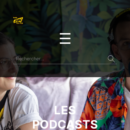
☰
LES
PODCASTS