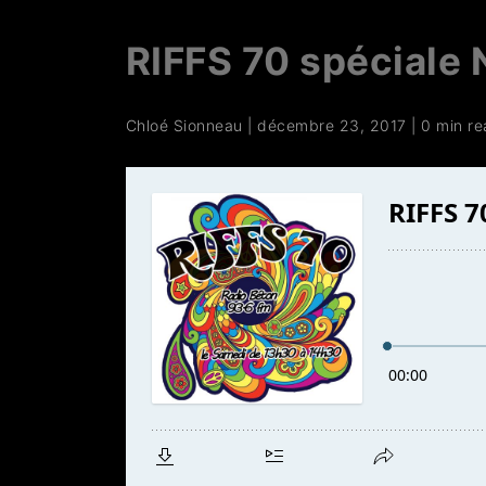
RIFFS 70 spéciale
Chloé Sionneau
|
décembre 23, 2017
|
0 min r