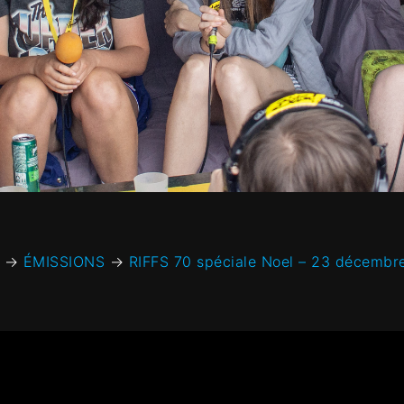
→
ÉMISSIONS
→
RIFFS 70 spéciale Noel – 23 décembr