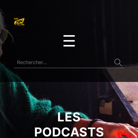
☰
LES
PODCASTS