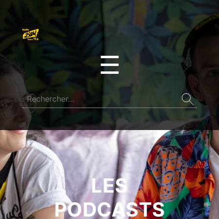
☰
LES
PODCASTS