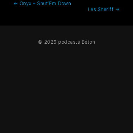
←
Onyx – Shut’Em Down
Les $heriff
→
© 2026 podcasts Béton