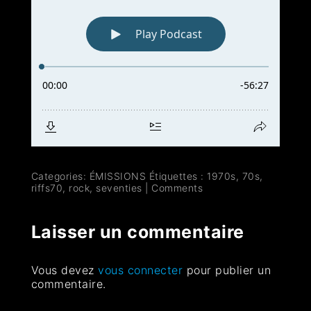
Categories:
ÉMISSIONS
Étiquettes :
1970s
,
70s
,
riffs70
,
rock
,
seventies
|
Comments
Laisser un commentaire
Vous devez
vous connecter
pour publier un
commentaire.