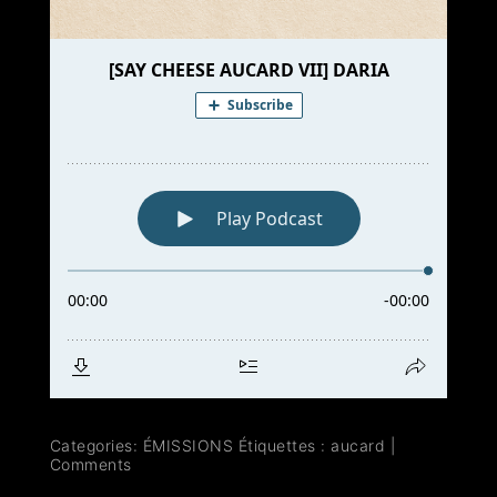
Categories:
ÉMISSIONS
Étiquettes :
aucard
|
Comments