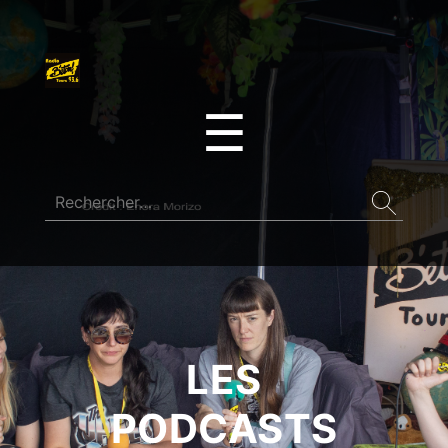
☰
LES
PODCASTS