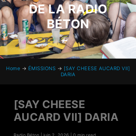
DE LA RADIO
BÉTON
Home
→
ÉMISSIONS
→
[SAY CHEESE AUCARD VII]
DARIA
[SAY CHEESE
AUCARD VII] DARIA
Radio Béton
|
juin 2, 2026
|
0 min read