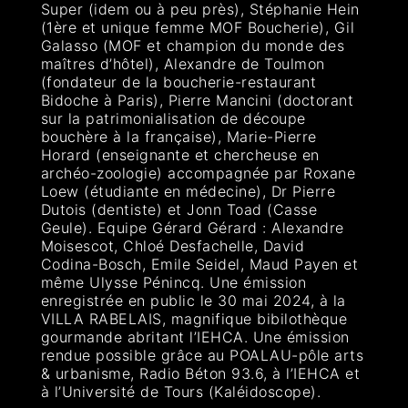
Super (idem ou à peu près), Stéphanie Hein
(1ère et unique femme MOF Boucherie), Gil
Galasso (MOF et champion du monde des
maîtres d’hôtel), Alexandre de Toulmon
(fondateur de la boucherie-restaurant
Bidoche à Paris), Pierre Mancini (doctorant
sur la patrimonialisation de découpe
bouchère à la française), Marie-Pierre
Horard (enseignante et chercheuse en
archéo-zoologie) accompagnée par Roxane
Loew (étudiante en médecine), Dr Pierre
Dutois (dentiste) et Jonn Toad (Casse
Geule). Equipe Gérard Gérard : Alexandre
Moisescot, Chloé Desfachelle, David
Codina-Bosch, Emile Seidel, Maud Payen et
même Ulysse Pénincq. Une émission
enregistrée en public le 30 mai 2024, à la
VILLA RABELAIS, magnifique bibilothèque
gourmande abritant l’IEHCA. Une émission
rendue possible grâce au POALAU-pôle arts
& urbanisme, Radio Béton 93.6, à l’IEHCA et
à l’Université de Tours (Kaléidoscope).