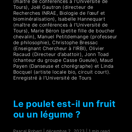
(maître de conférences à l’Université de
Tours), Joël Gautron (directeur de
Recherches INRAE, Biologie de l’œuf et
biominéralisation), Isabelle Hannequart
(maître de conférences à l’Université de
Tours), Marie Béron (petite fille de boucher
chevalin), Manuel Petitdemange (professeur
de philosophie), Christophe Bressac
(Enseignant Chercheur à l’IRBI), Olivier
Racaud (Directeur d’abattoir), Jonn Toad
(chanteur du groupe Casse Gueule), Maud
Payen (Danseuse et chorégraphe) et Linda
Bocquel (artiste locale bio, circuit court).
Enregistré à l’Université de Tours
Le poulet est-il un fruit
ou un légume ?
Pascal Robert
|
décembre 2, 2023
|
1 min read