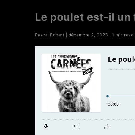
Le poulet est-il un
Pascal Robert
|
décembre 2, 2023
|
1 min read