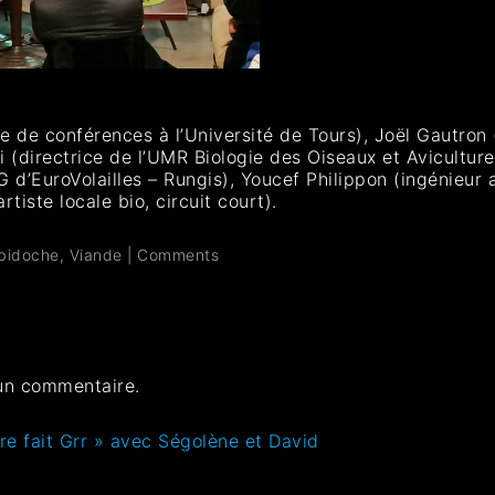
tre de conférences à l’Université de Tours), Joël Gautro
ri (directrice de l’UMR Biologie des Oiseaux et Aviculture
G d’EuroVolailles – Rungis), Youcef Philippon (ingénieu
iste locale bio, circuit court).
bidoche
,
Viande
|
Comments
un commentaire.
re fait Grr » avec Ségolène et David