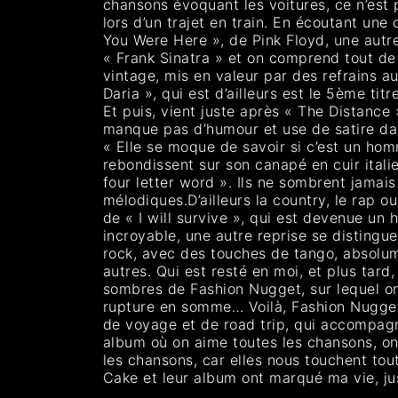
chansons évoquant les voitures, ce n’est 
lors d’un trajet en train. En écoutant une
You Were Here », de Pink Floyd, une autr
« Frank Sinatra » et on comprend tout de 
vintage, mis en valeur par des refrains a
Daria », qui est d’ailleurs est le 5ème tit
Et puis, vient juste après « The Distance 
manque pas d’humour et use de satire dan
« Elle se moque de savoir si c’est un hom
rebondissent sur son canapé en cuir itali
four letter word ». Ils ne sombrent jamais 
mélodiques.D’ailleurs la country, le rap o
de « I will survive », qui est devenue un
incroyable, une autre reprise se distingu
rock, avec des touches de tango, absolume
autres. Qui est resté en moi, et plus tard
sombres de Fashion Nugget, sur lequel on
rupture en somme… Voilà, Fashion Nugget,
de voyage et de road trip, qui accompagn
album où on aime toutes les chansons, on
les chansons, car elles nous touchent toute
Cake et leur album ont marqué ma vie, jus