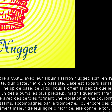
acré à CAKE, avec leur album Fashion Nugget, sorti en 1
riste, d’un batteur et d’un bassiste, Cake est apparu su
e line up de base, celui qui nous a offert la pépite que j
 un des albums les plus précieux, magnifiquement arran
e avec des cercles formant une vibration et une couronn
issants, accompagnés par la trompette… ou encore des ba
ément majeur de leur ligne directrice, elle donne le ton,