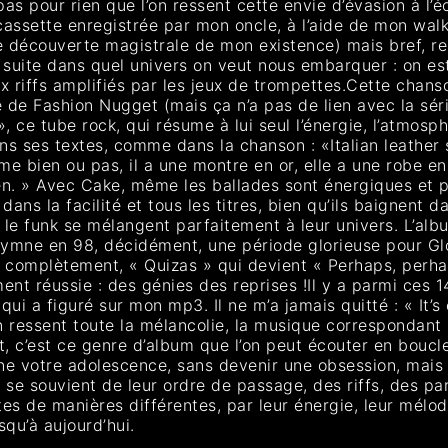
pas pour rien que l’on ressent cette envie d’évasion à l’
 cassette enregistrée par mon oncle, à l’aide de mon walkm
e découverte magistrale de mon existence) mais bref, re
suite dans quel univers on veut nous embarquer : on est
ux riffs amplifiés par les jeux de trompettes.Cette chan
re de Fashion Nugget (mais ça n’a pas de lien avec la séri
», ce tube rock, qui résume à lui seul l’énergie, l’atmos
s ses textes, comme dans la chanson : «Italian leather 
me bien ou pas, il a une montre en or, elle a une robe en
en. » Avec Cake, même les ballades sont énergiques et p
dans la facilité et tous les titres, bien qu’ils baignent 
u le funk se mélangent parfaitement à leur univers. L’al
 hymne en 98, décidément, une période glorieuse pour Gl
e complètement, « Quizas » qui devient « Perhaps, perhap
nt réussie : des génies des reprises !Il y a parmi ces 1
, qui a figuré sur mon mp3. Il ne m’a jamais quitté : « I
 ressent toute la mélancolie, la musique correspondant 
 c’est ce genre d’album que l’on peut écouter en boucle
e votre adolescence, sans devenir une obsession, mais e
 se souvient de leur ordre de passage, des riffs, des p
s de manières différentes, par leur énergie, leur mélodie,
qu’à aujourd’hui.