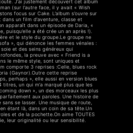
écoute. J’ai justement découvert cet album
an (sur l’autre face, il y avait « Wish
stons focus sur Cake. L’album s’ouvre sur
 dans un film d’aventure, classe et
son apparaît dans un épisode de Daria, «
e, puisqu’elle a été crée un an après !).
phère et le style du groupe.Le groupe ne
sofa », qui dénonce les femmes vénales :
 soie et des seins généreux qui
rofondes, la preuve avec « Friend is a
dans le même style, sont uniques et
bum comporte 3 reprises :Celle, blues rock
oria (Gaynor).Outre cette reprise
s, perhaps », elle aussi en version blues
4 titres, un qui m’a marqué plus que les
t’s coming down », un des morceaux les plus
parfaitement aux paroles. Une histoire de
 sans se lasser. Une musique de route,
n étant là, dans un coin de sa tête.Un
aroles et de la pochette.On aime TOUTES
 leur originalité ou leur sensibilité.