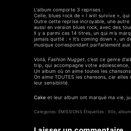
L’album comporte 3 reprises :
Celle, blues rock de « I will survive », 
Outre cette reprise incroyable, une autre
aussi en version blues rock, avec des tou
Il y a parmi ces 14 titres, un qui m’a mar
jamais quitté : « It’s coming down », un
musique correspondant parfaitement aux 
Voilà,
Fashion Nugget
, c’est ce genre d’
trip, qui accompagne votre adolescence, s
Un album où on aime toutes les chansons, 
On aime TOUTES les chansons, car elles no
leur sensibilité.
Cake
et leur album ont marqué ma vie, jus
Categories:
ÉMISSIONS
Étiquettes :
90s
,
album
Laisser un commentaire