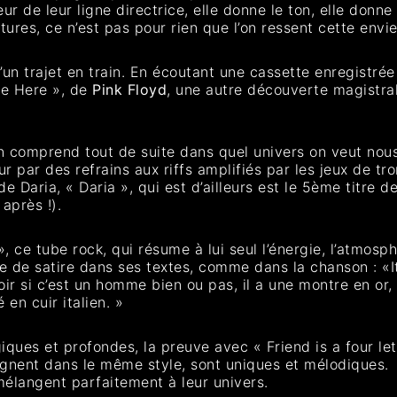
ur de leur ligne directrice, elle donne le ton, elle donne
res, ce n’est pas pour rien que l’on ressent cette envie
’un trajet en train. En écoutant une cassette enregistr
ere Here », de
Pink Floyd
, une autre découverte magistra
on comprend tout de suite dans quel univers on veut nou
ur par des refrains aux riffs amplifiés par les jeux de tr
 Daria, « Daria », qui est d’ailleurs est le 5ème titre d
 après !).
», ce tube rock, qui résume à lui seul l’énergie, l’atmosp
de satire dans ses textes, comme dans la chanson : «Ita
r si c’est un homme bien ou pas, il a une montre en or, 
en cuir italien. »
iques et profondes, la preuve avec « Friend is a four le
 baignent dans le même style, sont uniques et mélodiques.
e mélangent parfaitement à leur univers.