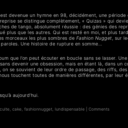
qui est devenue un hymne en 98, décidément, une période 
 reprise se distingue complètement, « Quizas » qui devie
ches de tango, absolument réussie : des génies des repr
qué plus que les autres. Qui est resté en moi, et plus tar
 des morceaux les plus sombres de
Fashion Nugget
, sur l
paroles. Une histoire de rupture en somme…
album que l’on peut écouter en boucle sans se lasser. Un
ans devenir une obsession, mais en étant là, dans un co
on se souvient de leur ordre de passage, des riffs, des 
us touchent toutes de manières différentes, par leur éne
qu’à aujourd’hui.
culte
,
cake
,
fashionnugget
,
lundispensable
|
Comments