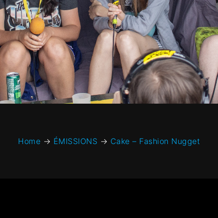
Home
→
ÉMISSIONS
→
Cake – Fashion Nugget