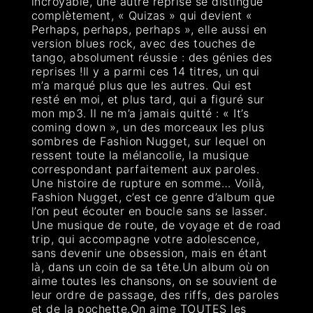
incroyable, une autre reprise se distingue
complètement, « Quizas » qui devient «
Perhaps, perhaps, perhaps », elle aussi en
version blues rock, avec des touches de
tango, absolument réussie : des génies des
reprises !Il y a parmi ces 14 titres, un qui
m’a marqué plus que les autres. Qui est
resté en moi, et plus tard, qui a figuré sur
mon mp3. Il ne m’a jamais quitté : « It’s
coming down », un des morceaux les plus
sombres de Fashion Nugget, sur lequel on
ressent toute la mélancolie, la musique
correspondant parfaitement aux paroles.
Une histoire de rupture en somme… Voilà,
Fashion Nugget, c’est ce genre d’album que
l’on peut écouter en boucle sans se lasser.
Une musique de route, de voyage et de road
trip, qui accompagne votre adolescence,
sans devenir une obsession, mais en étant
là, dans un coin de sa tête.Un album où on
aime toutes les chansons, on se souvient de
leur ordre de passage, des riffs, des paroles
et de la pochette.On aime TOUTES les