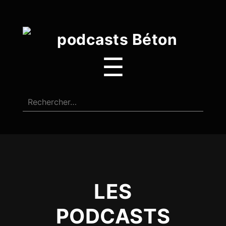
☰
LES
PODCASTS