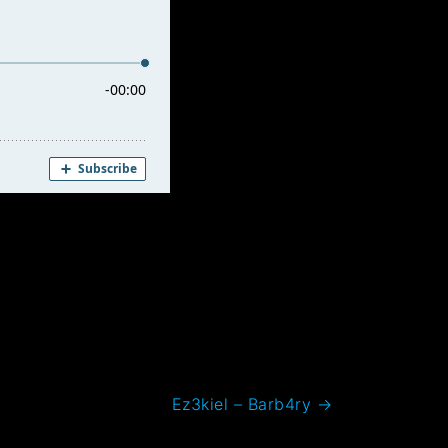
Ez3kiel – Barb4ry
→