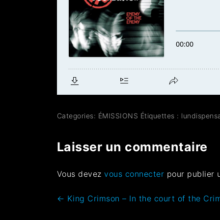
Categories:
ÉMISSIONS
Étiquettes :
lundispens
Laisser un commentaire
Vous devez
vous connecter
pour publier 
←
King Crimson – In the court of the Cri