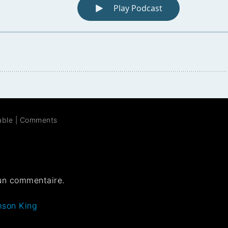
able
|
Comments
un commentaire.
mson King