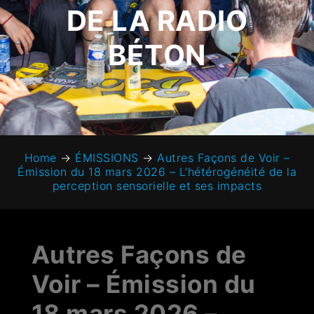
DE LA RADIO
BÉTON
Home
→
ÉMISSIONS
→
Autres Façons de Voir –
Émission du 18 mars 2026 – L’hétérogénéité de la
perception sensorielle et ses impacts
Autres Façons de
Voir – Émission du
18 mars 2026 –