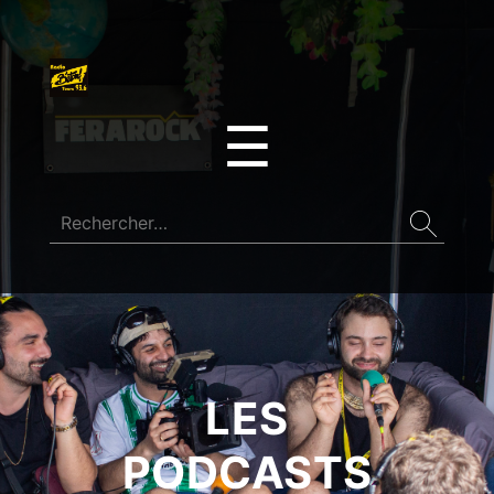
☰
LES
PODCASTS