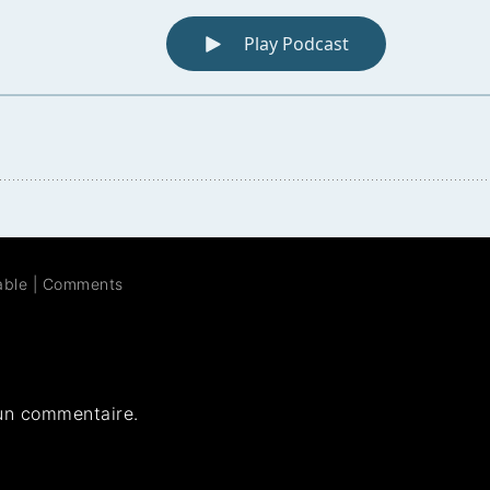
able
|
Comments
un commentaire.