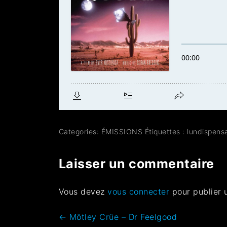
Categories:
ÉMISSIONS
Étiquettes :
lundispens
Laisser un commentaire
Vous devez
vous connecter
pour publier 
←
Mötley Crüe – Dr Feelgood