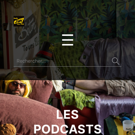
☰
LES
PODCASTS