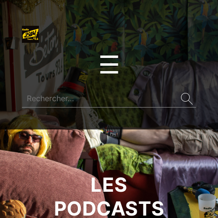
☰
LES
PODCASTS