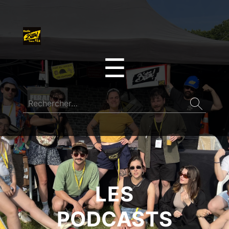
☰
LES
PODCASTS