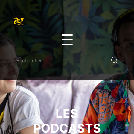
☰
LES
PODCASTS