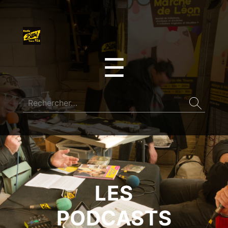
☰
LES
PODCASTS