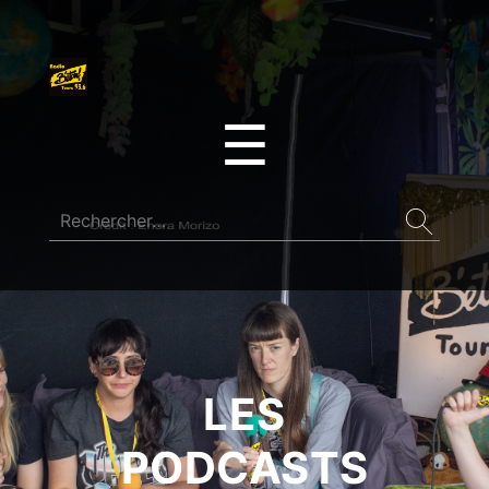
☰
LES
PODCASTS