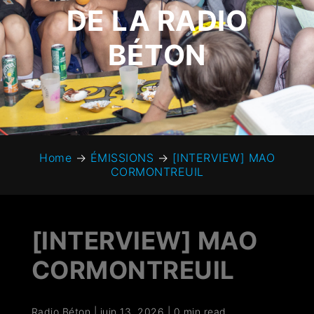
DE LA RADIO
BÉTON
Home
→
ÉMISSIONS
→
[INTERVIEW] MAO
CORMONTREUIL
[INTERVIEW] MAO
CORMONTREUIL
Radio Béton
|
juin 13, 2026
|
0 min read