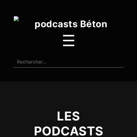
☰
LES
PODCASTS