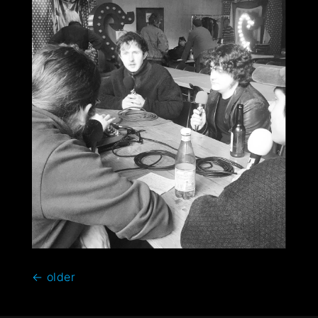
←
older