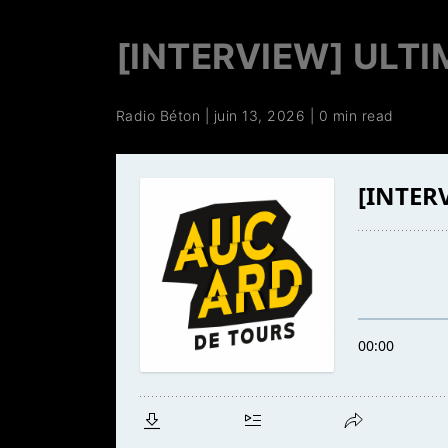
[INTERVIEW] ULT
Radio Béton
|
juin 13, 2026
|
0 min read