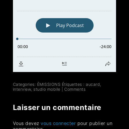
Categories:
ÉMISSIONS
Étiquettes :
aucard
,
interview
,
studio mobile
|
Comments
Laisser un commentaire
Vous devez
vous connecter
pour publier un
commentaire.