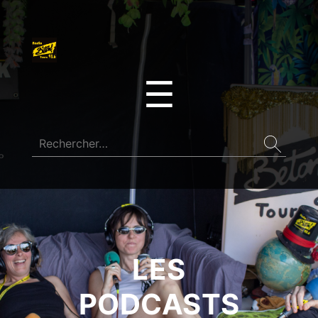
☰
LES
PODCASTS