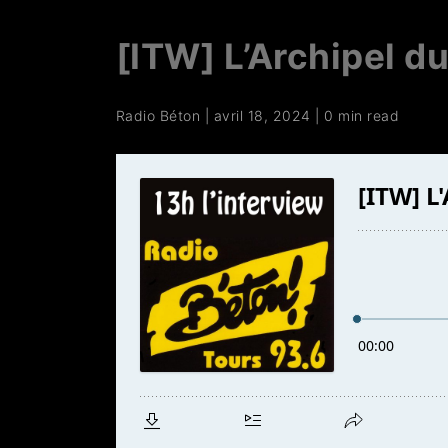
[ITW] L’Archipel d
Radio Béton
|
avril 18, 2024
|
0 min read