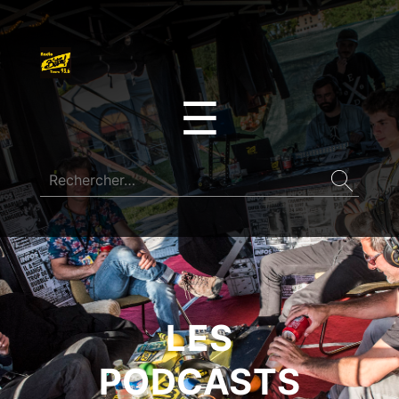
☰
LES
PODCASTS