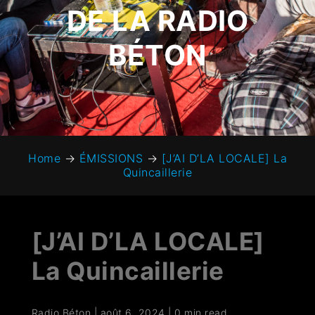
DE LA RADIO
BÉTON
Home
→
ÉMISSIONS
→
[J’AI D’LA LOCALE] La
Quincaillerie
[J’AI D’LA LOCALE]
La Quincaillerie
Radio Béton
|
août 6, 2024
|
0 min read