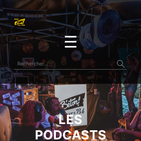
☰
LES
PODCASTS