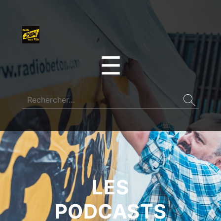
☰
LES
PODCASTS