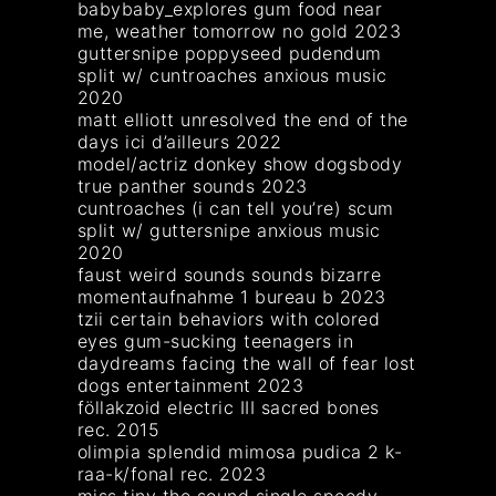
babybaby_explores gum food near
me, weather tomorrow no gold 2023
guttersnipe poppyseed pudendum
split w/ cuntroaches anxious music
2020
matt elliott unresolved the end of the
days ici d’ailleurs 2022
model/actriz donkey show dogsbody
true panther sounds 2023
cuntroaches (i can tell you’re) scum
split w/ guttersnipe anxious music
2020
faust weird sounds sounds bizarre
momentaufnahme 1 bureau b 2023
tzii certain behaviors with colored
eyes gum-sucking teenagers in
daydreams facing the wall of fear lost
dogs entertainment 2023
föllakzoid electric III sacred bones
rec. 2015
olimpia splendid mimosa pudica 2 k-
raa-k/fonal rec. 2023
miss tiny the sound single speedy