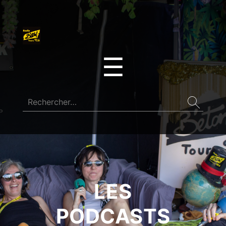
☰
LES
PODCASTS