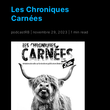
Les Chroniques
Carnées
podcastRB
|
novembre 29, 2023
|
1 min read