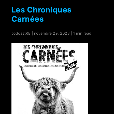
Les Chroniques
Carnées
podcastRB
|
novembre 29, 2023
|
1 min read