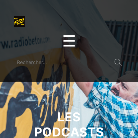
☰
LES
PODCASTS