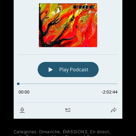
Categories:
Dimanche
,
ÉMISSIONS
,
En direct
,