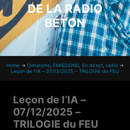
DE LA RADIO
BÉTON
Home
→
Dimanche
,
ÉMISSIONS
,
En direct
,
radio
→
Leçon de l’IA – 07/12/2025 – TRILOGIE du FEU
Leçon de l’IA –
07/12/2025 –
TRILOGIE du FEU