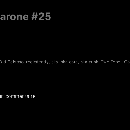
varone #25
Old Calypso
,
rocksteady
,
ska
,
ska core
,
ska punk
,
Two Tone
|
Co
un commentaire.