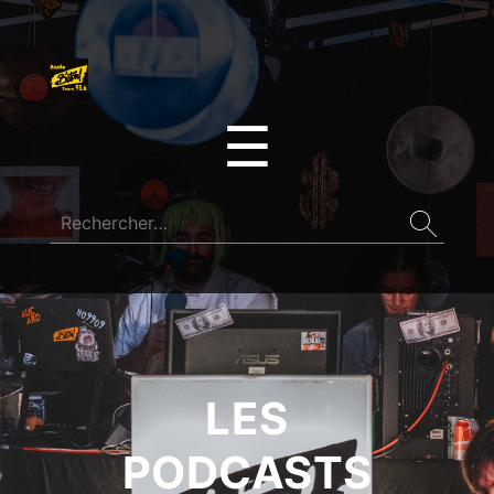
☰
LES
PODCASTS