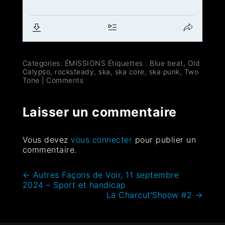
Categories:
ÉMISSIONS
Étiquettes :
Blue beat
,
Old
Calypso
,
rocksteady
,
ska
,
ska core
,
ska punk
,
Two
Tone
|
Comments
Laisser un commentaire
Vous devez
vous connecter
pour publier un
commentaire.
←
Autres Façons de Voir, 11 septembre
2024 – Sport et handicap
La Charcut’Shoow #2
→