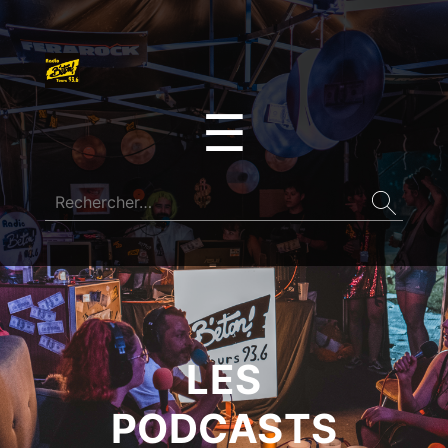
☰
LES
PODCASTS