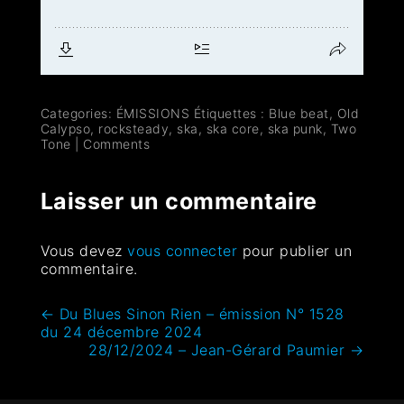
Categories:
ÉMISSIONS
Étiquettes :
Blue beat
,
Old
Calypso
,
rocksteady
,
ska
,
ska core
,
ska punk
,
Two
Tone
|
Comments
Laisser un commentaire
Vous devez
vous connecter
pour publier un
commentaire.
←
Du Blues Sinon Rien – émission N° 1528
du 24 décembre 2024
28/12/2024 – Jean-Gérard Paumier
→