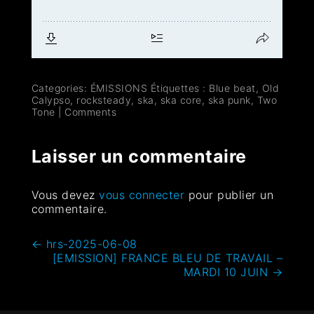
Categories:
ÉMISSIONS
Étiquettes :
Blue beat
,
Old
Calypso
,
rocksteady
,
ska
,
ska core
,
ska punk
,
Two
Tone
|
Comments
Laisser un commentaire
Vous devez
vous connecter
pour publier un
commentaire.
←
hrs-2025-06-08
[EMISSION] FRANCE BLEU DE TRAVAIL –
MARDI 10 JUIN
→