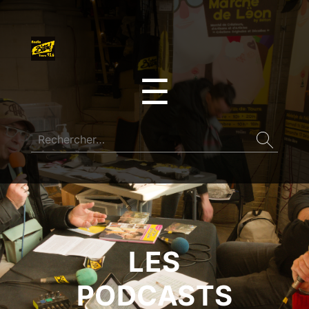
☰
LES
PODCASTS