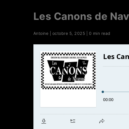
Les Canons de Na
Antoine
|
octobre 5, 2025
|
0 min read