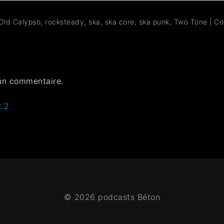
Old Calypso
,
rocksteady
,
ska
,
ska core
,
ska punk
,
Two Tone
|
Co
un commentaire.
t.2
© 2026 podcasts Béton