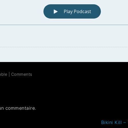
able
|
Comments
un commentaire.
Bikini Kill 