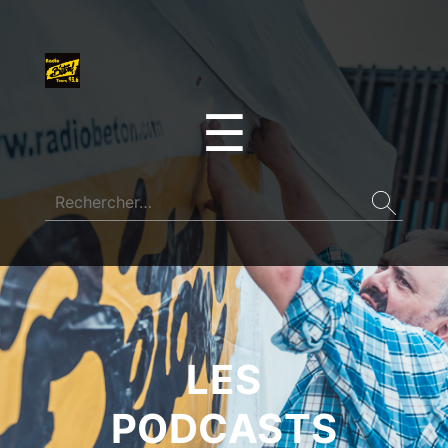
☰
LES
PODCASTS