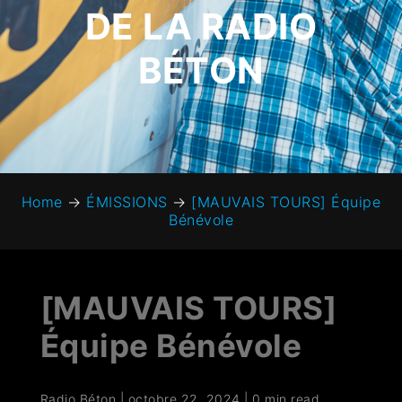
DE LA RADIO
BÉTON
Home
→
ÉMISSIONS
→
[MAUVAIS TOURS] Équipe
Bénévole
[MAUVAIS TOURS]
Équipe Bénévole
Radio Béton
|
octobre 22, 2024
|
0 min read