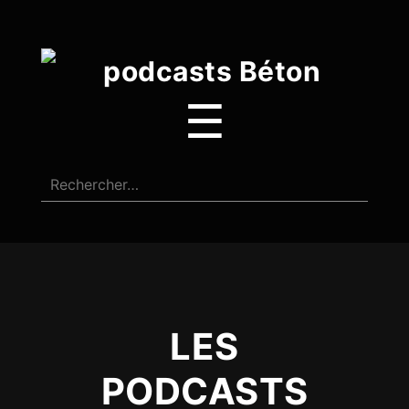
☰
LES
PODCASTS