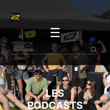
☰
LES
PODCASTS