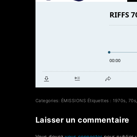
Categories:
ÉMISSIONS
Étiquettes :
1970s
,
70s
Laisser un commentaire
Vous devez
vous connecter
pour publier 