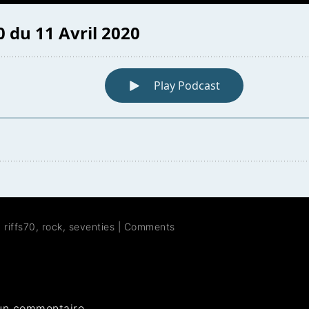
,
riffs70
,
rock
,
seventies
|
Comments
un commentaire.