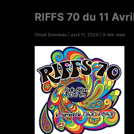
RIFFS 70 du 11 Avr
Chloé Sionneau
|
avril 11, 2020
|
0 min read