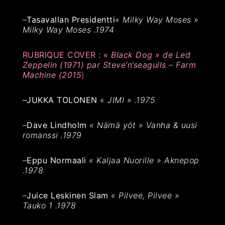
–
Tasavallan Presidentti
« Milky Way Moses »
Milky Way Moses .1974
RUBRIQUE COVER :
« Black Dog » de Led
Zeppelin (1971) par Steve’n’seagulls – Farm
Machine (2015
)
–
JUKKA TOLONEN
«
JIMI » .1975
–
Dave Lindholm
« Nämä yöt » Vanha & uusi
romanssi .1979
–
Eppu Normaali
« Kaljaa Nuorille » Aknepop
.1978
–
Juice Leskinen Slam
« Pilvee, Pilvee »
Tauko 1 .1978