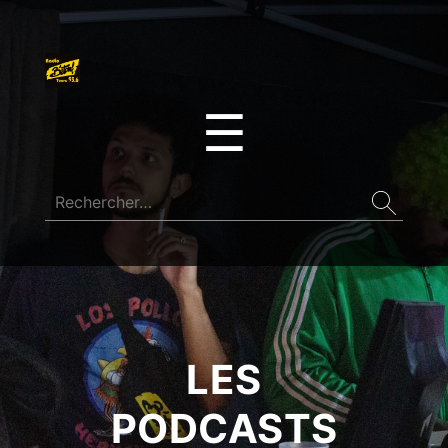
☰
LES
PODCASTS