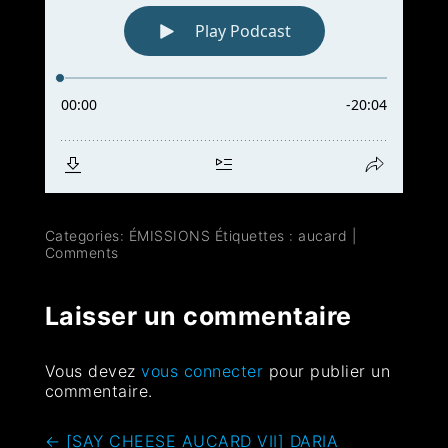
Categories:
ÉMISSIONS
Étiquettes :
aucard
|
Comments
Laisser un commentaire
Vous devez
vous connecter
pour publier un
commentaire.
←
[SAY CHEESE AUCARD VII] DARIA