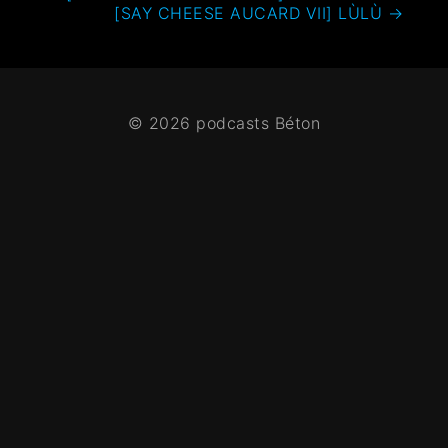
[SAY CHEESE AUCARD VII] LÙLÙ
→
© 2026 podcasts Béton