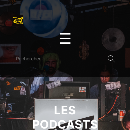
☰
LES
PODCASTS