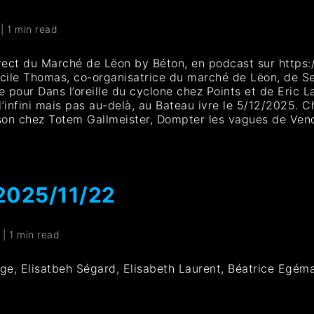
|
1 min read
irect du Marché de Lëon by Béton, en podcast sur http
écile Thomas, co-organisatrice du marché de Lëon, de S
e pour Dans l’oreille du cyclone chez Points et de Eric
s l’infini mais pas au-delà, au Bateau ivre le 5/12/2025.
nson chez Totem Gallmeister, Dompter les vagues de Ven
2025/11/22
|
1 min read
nge, Elisatbeh Ségard, Elisabeth Laurent, Béatrice Egém