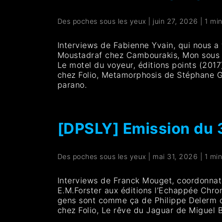
Des poches sous les yeux
|
juin 27, 2026
|
1 mi
Interviews de Fabienne Yvain, qui nous a f
Moustadraf chez Cambourakis, Mon sous ma
Le motel du voyeur, éditions points (2017
chez Folio, Metamorphosis de Stéphane Ga
parano.
[DPSLY] Emission du
Des poches sous les yeux
|
mai 31, 2026
|
1 mi
Interviews de Franck Mouget, coordonnateu
E.M.Forster aux éditions l’Echappée Chro
gens sont comme ça de Philippe Delerm ch
chez Folio, Le rêve du Jaguar de Miguel 