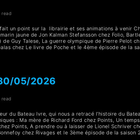
n read
ait un point sur la librairie et ses animations à venir C
rin jaune de Jon Kalman Stefansson chez Folio, Bartleb
) de Guy Talese, La guerre olympique de Pierre Pelot che
las chez Le livre de Poche et le 4ème épisode de la sai
 30/05/2026
n read
r du Bateau Ivre, qui nous a retracé l’histoire du Bateau
niques : Ma mère de Richard Ford chez Points, Un temps
ez Points, A prendre ou à laisser de Lionel Schriver c
Bonnefoy chez Rivages et le 3ème épisode de la saison 2