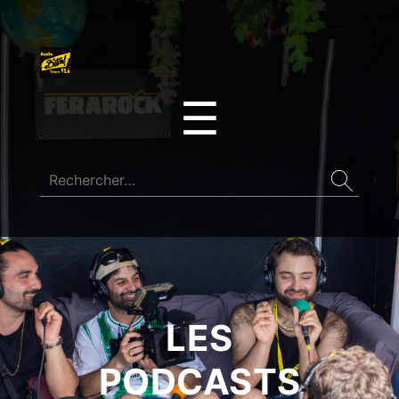
☰
LES
PODCASTS